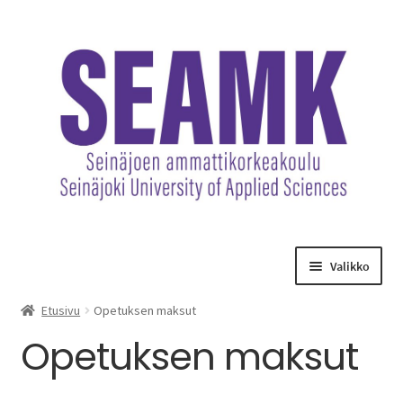
Siirry
Siirry
navigointiin
sisältöön
Valikko
Opetuksen maksut
Etusivu
Opetuksen maksut
Opetuksen maksut
Hankematkat