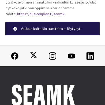
Parkkimaksut
Etsitkö avoimen ammattikorkeakoulun kursseja? Löydät
nyt koko jatkuvan oppimisen tarjontamme
Lahjakortit
täältä:
https://ella.eduplan.fi/seamk
Muut maksut
Valitun kaltaisia tuotteita ei löytynyt.