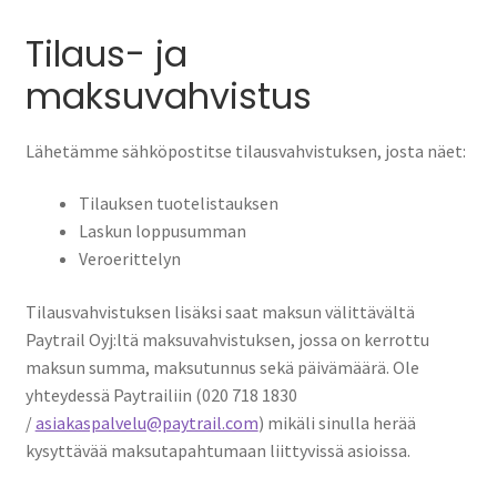
Tilaus- ja
maksuvahvistus
Lähetämme sähköpostitse tilausvahvistuksen, josta näet:
Tilauksen tuotelistauksen
Laskun loppusumman
Veroerittelyn
Tilausvahvistuksen lisäksi saat maksun välittävältä
Paytrail Oyj:ltä maksuvahvistuksen, jossa on kerrottu
maksun summa, maksutunnus sekä päivämäärä. Ole
yhteydessä Paytrailiin (020 718 1830
/
asiakaspalvelu@paytrail.com
) mikäli sinulla herää
kysyttävää maksutapahtumaan liittyvissä asioissa.