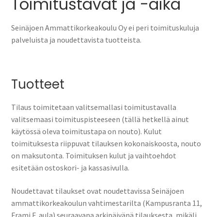
Toimitustavat ja -aika
Seinäjoen Ammattikorkeakoulu Oy ei peri toimituskuluja
palveluista ja noudettavista tuotteista.
Tuotteet
Tilaus toimitetaan valitsemallasi toimitustavalla
valitsemaasi toimituspisteeseen (tällä hetkellä ainut
käytössä oleva toimitustapa on nouto). Kulut
toimituksesta riippuvat tilauksen kokonaiskoosta, nouto
on maksutonta. Toimituksen kulut ja vaihtoehdot
esitetään ostoskori- ja kassasivulla.
Noudettavat tilaukset ovat noudettavissa Seinäjoen
ammattikorkeakoulun vahtimestarilta (Kampusranta 11,
Frami F, aula) seuraavana arkipäivänä tilauksesta, mikäli