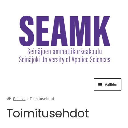
Siirry
Siirry
navigointiin
sisältöön
Valikko
Opetuksen maksut
Etusivu
Toimitusehdot
Toimitusehdot
Hankematkat