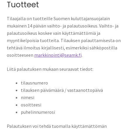
Tuotteet
Tilaajalla on tuotteille Suomen kuluttajansuojalain
mukainen 14 päivän vaihto- ja palautusoikeus. Vaihto- ja
palautusoikeus koskee vain käyttämättömiä ja
myyntikelpoisia tuotteita. Tilauksen palauttamisesta on
tehtävä ilmoitus kirjallisesti, esimerkiksi sähköpostilla
osoitteeseen
markkinointi@seamk.fi
.
Liitä palautuksen mukaan seuraavat tiedot:
tilausnumero
tilauksen päivämäärä / vastaanottopäivä
nimesi
osoitteesi
puhelinnumerosi
Palautuksen voi tehdä tuomalla käyttämättömän