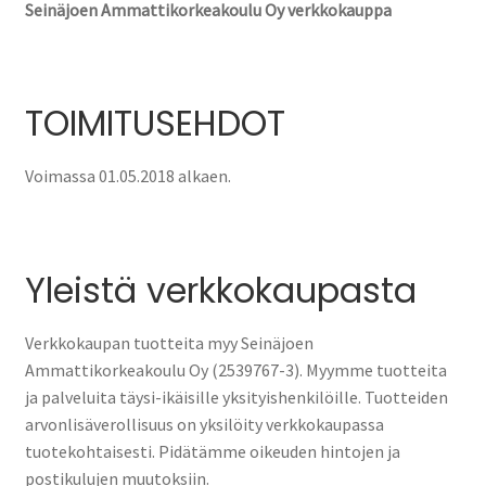
Parkkimaksut
Seinäjoen Ammattikorkeakoulu Oy verkkokauppa
Lahjakortit
TOIMITUSEHDOT
Muut maksut
Voimassa 01.05.2018 alkaen.
Yleistä verkkokaupasta
Verkkokaupan tuotteita myy Seinäjoen
Ammattikorkeakoulu Oy (2539767-3). Myymme tuotteita
ja palveluita täysi-ikäisille yksityishenkilöille. Tuotteiden
arvonlisäverollisuus on yksilöity verkkokaupassa
tuotekohtaisesti. Pidätämme oikeuden hintojen ja
postikulujen muutoksiin.