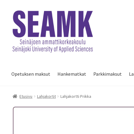
Siirry
Siirry
navigointiin
sisältöön
Opetuksen maksut
Hankematkat
Parkkimaksut
La
Etusivu
Lahjakortit
Lahjakortti Prikka