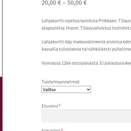
Hintaluokka:
20,00
€
–
50,00
€
20,00 €
Lahjakortti opetusravintola Prikkaan. Tilausv
–
alapuolella. Huom. Tilausvahvistus toimite
50,00 €
Lahjakortti käy maksuvälineenä arvonsa edest
kassalla tulosteena tai sähköisesti puhelime
Voimassa 12kk ostopäivästä. Ei palautusoikeu
Tuotemuunnelmat
Etunimi
*
Sukunimi
*