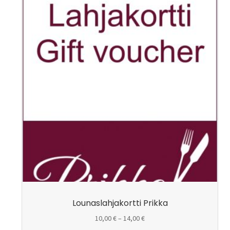
tuotteella
on
useampi
muunnelma.
Voit
tehdä
valinnat
tuotteen
sivulla.
Lounaslahjakortti Prikka
Hintaluokka:
10,00
€
–
14,00
€
10,00 €