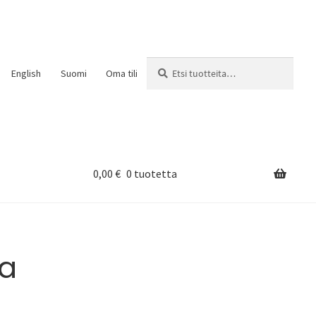
Etsi:
Haku
English
Suomi
Oma tili
0,00
€
0 tuotetta
ka