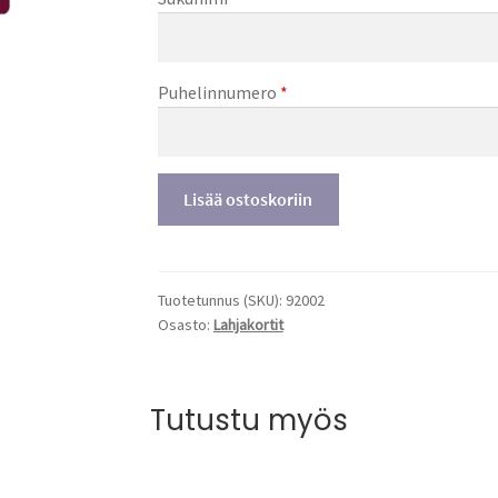
Puhelinnumero
*
Lahjakortti
Lisää ostoskoriin
Prikka
määrä
Tuotetunnus (SKU):
92002
Osasto:
Lahjakortit
Tutustu myös