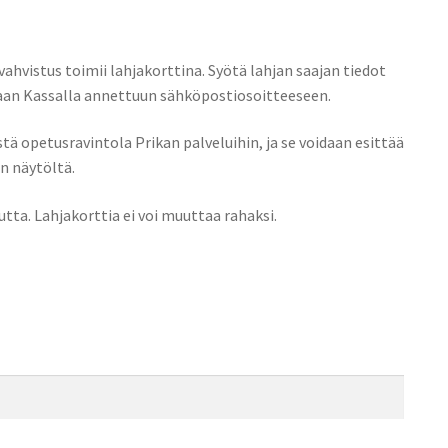
ahvistus toimii lahjakorttina. Syötä lahjan saajan tiedot
taan Kassalla annettuun sähköpostiosoitteeseen.
ä opetusravintola Prikan palveluihin, ja se voidaan esittää
n näytöltä.
tta. Lahjakorttia ei voi muuttaa rahaksi.