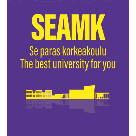
Parkkimaksut
Lahjakortit
Muut maksut