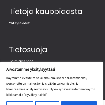
Tietoja kauppiaasta
Yhteystiedot
Tietosuoja
Toimitusehdot
Tietosuojaseloste
Arvostamme yksityisyyttäsi
Saavutettavuusseloste
Käytämme evästeitä selauskokemuksesi parantamiseksi,
personoitujen mainosten ja sisällön tarjoamiseksi ja
liikenteemme analysoimiseksi. Hyväksyt evästeidemme käytön
klikkaamalla ”Hyväksy kaikki”.