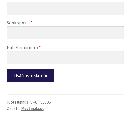
Sähköposti
*
Puhelinnumero
*
Opiskelijan
Lisää ostoskoriin
kulkuavain
määrä
Tuotetunnus (SKU):
95006
Osasto:
Muut maksut