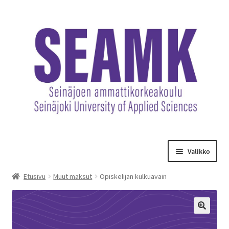
Siirry
Siirry
navigointiin
sisältöön
Valikko
Opetuksen maksut
Etusivu
Muut maksut
Opiskelijan kulkuavain
Hankematkat
🔍