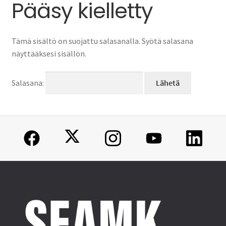
Parkkimaksut
Pääsy kielletty
Lahjakortit
Tämä sisältö on suojattu salasanalla. Syötä salasana
näyttääksesi sisällön.
Muut maksut
Salasana: