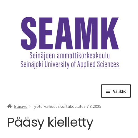
Siirry
Siirry
navigointiin
sisältöön
Valikko
Opetuksen maksut
Etusivu
Työturvallisuuskorttikoulutus 7.3.2025
Pääsy kielletty
Hankematkat